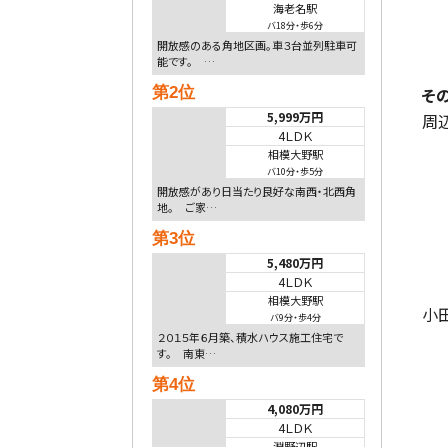
海老名駅
バ18分
・
歩6分
開放感のある角地区画。車３台並列駐車可
能です。 …
そ
第2位
5,999万円
周
4ＬＤＫ
相模大野駅
バ10分
・
歩5分
開放感があり日当たり良好な南西・北西角
地。 ご家…
第3位
5,480万円
4ＬＤＫ
相模大野駅
小田
バ9分
・
歩4分
２０１５年６月築、積水ハウス施工住宅で
す。 南東…
第4位
4,080万円
4ＬＤＫ
淵野辺駅