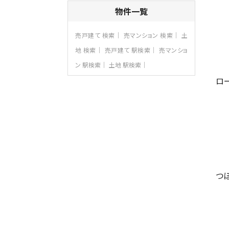
バ15分
・
歩1分
物件一覧
リビングダイニング部分の床暖房完備 車
並列2台駐…
売戸建て 検索
売マンション 検索
土
第8位
3,990万円
地 検索
売戸建て 駅検索
売マンショ
4ＬＤＫ
ン 駅検索
土地 駅検索
古淵駅
バ12分
・
歩4分
ロ
並列２台駐車可。１階はリビングと水まわり
をまとめ…
第9位
4,190万円
4ＬＤＫ
桜ヶ丘駅
バ14分
・
歩4分
LDK約20帖とゆとりある広さ！WIC、SIC
の…
つ
第10位
3,598万円
4ＬＤＫ
長後駅
バ11分
・
歩6分