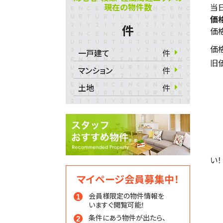
現在の物件数
当日
価
件
価
価
一戸建て
件
旧
マンション
件
土地
件
い！
マイページ会員募集中！
会員様限定の物件情報を
いますぐ閲覧可能！
条件にあう物件が出たら、