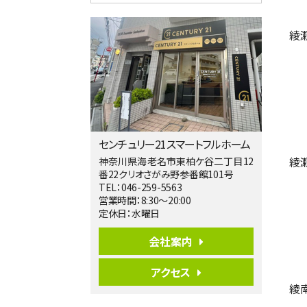
歩17分
南側道路に面しており日当たり良好。 キ
綾
ッチンから…
第5位
3,680万円
4ＬＤＫ
橋本駅
バ19分
・
歩8分
開放感があり日当たり良好な南西・北西角
地区画。 …
センチュリー21スマートフルホーム
第6位
綾
神奈川県海老名市東柏ケ谷二丁目12
番22クリオさがみ野参番館101号
3,680万円
TEL：046-259-5563
4ＬＤＫ
営業時間：8:30～20:00
さがみ野駅
定休日：水曜日
歩17分
ご家族が集まるLDKは１７．５帖とゆとりあ
る広さ…
会社案内
第7位
アクセス
3,680万円
綾南
4ＳＬＤＫ
海老名駅