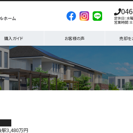
046
定休日：水
営業時間：8:
購入ガイド
お客様の声
売却を
古戸建
後駅
3,480
万円