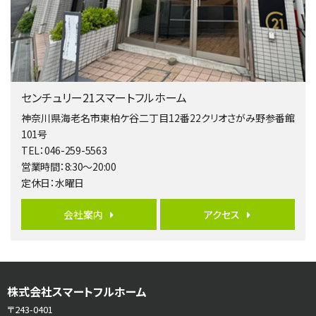
相模大野駅
バ9分
・
歩4分
２０１５年６月築、積水ハウス施工住宅です。 南東…
第5位
3,680万円
センチュリー21スマートフルホーム
4ＬＤＫ
橋本駅
神奈川県海老名市東柏ケ谷二丁目12番22クリオさがみ野参番館
バ19分
・
歩8分
101号
開放感があり日当たり良好な南西・北西角地区画。 …
TEL：046-259-5563
営業時間：8:30～20:00
第6位
定休日：水曜日
3,680万円
4ＳＬＤＫ
会社案内
アクセス
海老名駅
バ15分
・
歩1分
リビングダイニング部分の床暖房完備 車並列2台駐…
第7位
株式会社スマートフルホーム
3,680万円
4ＬＤＫ
〒243-0401