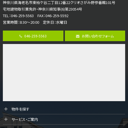
さがみ野駅
神奈川県海老名市東柏ケ谷二丁目12番22クリオさがみ野参番館101号
歩17分
宅地建物取引業免許・神奈川県知事(6)第23054号
ご家族が集まるLDKは１７．５帖とゆとりある広さ…
TEL：046-259-5563 FAX：046-259-5592
営業時間：8:30～20:00 定休日：水曜日
第8位
3,598万円
046-259-5563
お問い合わせフォーム
4ＬＤＫ
長後駅
バ11分
・
歩6分
全棟ＬＤＫは16帖の4ＬＤＫ！食器洗い乾燥機や浴…
第9位
4,190万円
4ＬＤＫ
桜ヶ丘駅
バ14分
・
歩4分
LDK約20帖とゆとりある広さ！WIC、SICの…
第10位
物件を探す
3,990万円
サービス・ご案内
4ＬＤＫ
古淵駅