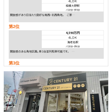
4ＬＤＫ
相模大野駅
バ10分
・
歩5分
開放感があり日当たり良好な南西・北西角地。 ご家…
第2位
4,590万円
4ＬＤＫ
海老名駅
バ18分
・
歩6分
開放感のある角地区画。車３台並列駐車可能です。 …
第3位
4,080万円
4ＬＤＫ
淵野辺駅
歩17分
南側道路に面しており日当たり良好。 キッチンから…
第4位
5,480万円
4ＬＤＫ