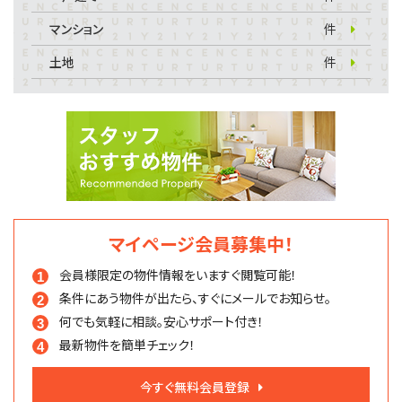
マンション
件
土地
件
マイページ会員募集中！
会員様限定の物件情報を
いますぐ閲覧可能！
条件にあう物件が出たら、
すぐにメールでお知らせ。
何でも気軽に相談。
安心サポート付き！
最新物件を簡単チェック！
今すぐ無料会員登録