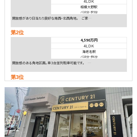
4ＬＤＫ
相模大野駅
バ10分
・
歩5分
開放感があり日当たり良好な南西・北西角地。 ご家…
第2位
4,590万円
4ＬＤＫ
海老名駅
バ18分
・
歩6分
開放感のある角地区画。車３台並列駐車可能です。 …
第3位
4,080万円
4ＬＤＫ
淵野辺駅
歩17分
南側道路に面しており日当たり良好。 キッチンから…
第4位
5,480万円
4ＬＤＫ