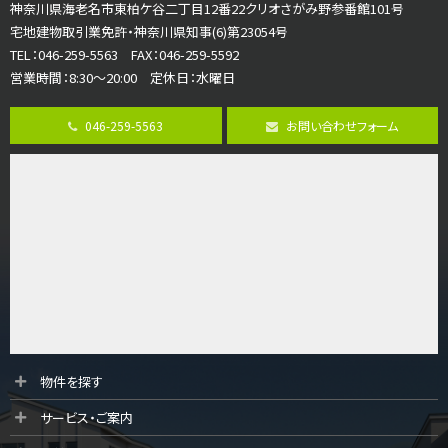
さがみ野駅
神奈川県海老名市東柏ケ谷二丁目12番22クリオさがみ野参番館101号
歩17分
宅地建物取引業免許・神奈川県知事(6)第23054号
ご家族が集まるLDKは１７．５帖とゆとりある広さ…
TEL：046-259-5563 FAX：046-259-5592
営業時間：8:30～20:00 定休日：水曜日
第8位
3,598万円
046-259-5563
お問い合わせフォーム
4ＬＤＫ
長後駅
バ11分
・
歩6分
全棟ＬＤＫは16帖の4ＬＤＫ！食器洗い乾燥機や浴…
第9位
4,190万円
4ＬＤＫ
桜ヶ丘駅
バ14分
・
歩4分
LDK約20帖とゆとりある広さ！WIC、SICの…
第10位
物件を探す
3,680万円
サービス・ご案内
4ＳＬＤＫ
海老名駅