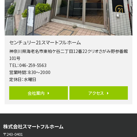
相模大野駅
バ9分
・
歩4分
２０１５年６月築、積水ハウス施工住宅です。 南東…
第5位
3,680万円
センチュリー21スマートフルホーム
4ＬＤＫ
橋本駅
神奈川県海老名市東柏ケ谷二丁目12番22クリオさがみ野参番館
バ19分
・
歩8分
101号
開放感があり日当たり良好な南西・北西角地区画。 …
TEL：046-259-5563
営業時間：8:30～20:00
第6位
定休日：水曜日
3,990万円
4ＬＤＫ
会社案内
アクセス
古淵駅
バ12分
・
歩4分
並列２台駐車可。１階はリビングと水まわりをまとめ…
第7位
株式会社スマートフルホーム
3,680万円
4ＬＤＫ
〒243-0401