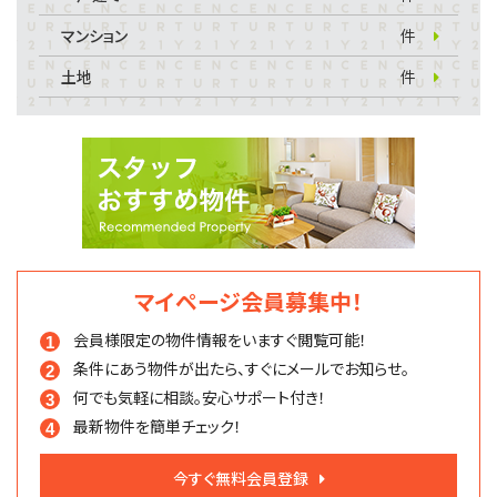
マンション
件
土地
件
マイページ会員募集中！
会員様限定の物件情報を
いますぐ閲覧可能！
条件にあう物件が出たら、
すぐにメールでお知らせ。
何でも気軽に相談。
安心サポート付き！
最新物件を簡単チェック！
今すぐ無料会員登録