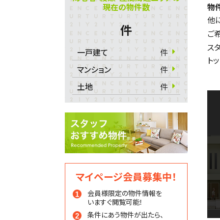
現在の物件数
物
他
件
ご
ス
一戸建て
件
ト
マンション
件
土地
件
マイページ会員募集中！
会員様限定の物件情報を
いますぐ閲覧可能！
条件にあう物件が出たら、