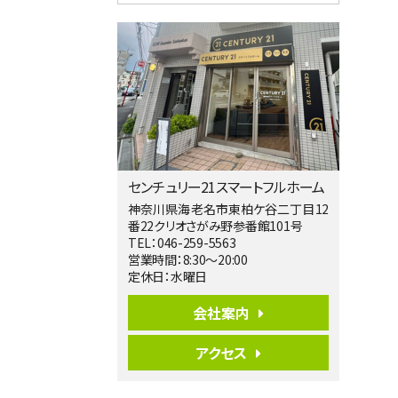
4ＬＤＫ
淵野辺駅
歩17分
南側道路に面しており日当たり良好。 キ
ッチンから…
第5位
3,680万円
4ＬＤＫ
橋本駅
バ19分
・
歩8分
センチュリー21スマートフルホーム
開放感があり日当たり良好な南西・北西角
地区画。 …
神奈川県海老名市東柏ケ谷二丁目12
番22クリオさがみ野参番館101号
第6位
TEL：046-259-5563
3,680万円
営業時間：8:30～20:00
4ＳＬＤＫ
定休日：水曜日
海老名駅
バ15分
・
歩1分
会社案内
リビングダイニング部分の床暖房完備 車
並列2台駐…
アクセス
第7位
3,680万円