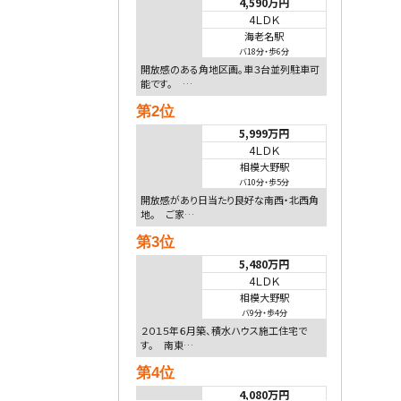
4,590万円
4ＬＤＫ
海老名駅
バ18分
・
歩6分
開放感のある角地区画。車３台並列駐車可
能です。 …
第2位
5,999万円
4ＬＤＫ
相模大野駅
バ10分
・
歩5分
開放感があり日当たり良好な南西・北西角
地。 ご家…
第3位
5,480万円
4ＬＤＫ
相模大野駅
バ9分
・
歩4分
２０１５年６月築、積水ハウス施工住宅で
す。 南東…
第4位
4,080万円