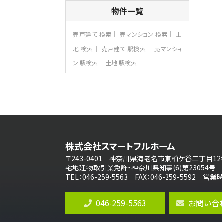
4ＬＤＫ
物件一覧
さがみ野駅
歩17分
ご家族が集まるLDKは１７．５帖とゆとりあ
売戸建て 検索
売マンション 検索
土
る広さ…
地 検索
売戸建て 駅検索
売マンショ
第8位
ン 駅検索
土地 駅検索
3,598万円
4ＬＤＫ
長後駅
バ11分
・
歩6分
全棟ＬＤＫは16帖の4ＬＤＫ！食器洗い乾燥
機や浴…
第9位
4,190万円
株式会社スマートフルホーム
4ＬＤＫ
桜ヶ丘駅
〒243-0401 神奈川県海老名市東柏ケ谷二丁目12
バ14分
・
歩4分
宅地建物取引業免許・神奈川県知事(6)第23054号
LDK約20帖とゆとりある広さ！WIC、SIC
TEL：046-259-5563 FAX：046-259-5592 
の…
第10位
046-259-5563
お問い合
3,990万円
4ＬＤＫ