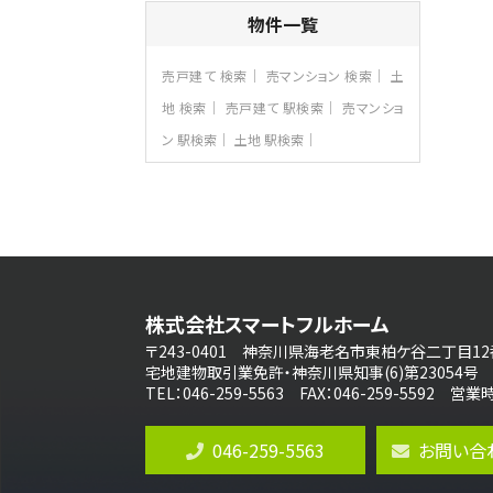
4ＬＤＫ
物件一覧
さがみ野駅
歩17分
ご家族が集まるLDKは１７．５帖とゆとりあ
売戸建て 検索
売マンション 検索
土
る広さ…
地 検索
売戸建て 駅検索
売マンショ
第8位
ン 駅検索
土地 駅検索
3,598万円
4ＬＤＫ
長後駅
バ11分
・
歩6分
全棟ＬＤＫは16帖の4ＬＤＫ！食器洗い乾燥
機や浴…
第9位
4,190万円
株式会社スマートフルホーム
4ＬＤＫ
桜ヶ丘駅
〒243-0401 神奈川県海老名市東柏ケ谷二丁目12
バ14分
・
歩4分
宅地建物取引業免許・神奈川県知事(6)第23054号
LDK約20帖とゆとりある広さ！WIC、SIC
TEL：046-259-5563 FAX：046-259-5592 
の…
第10位
046-259-5563
お問い合
3,990万円
4ＬＤＫ