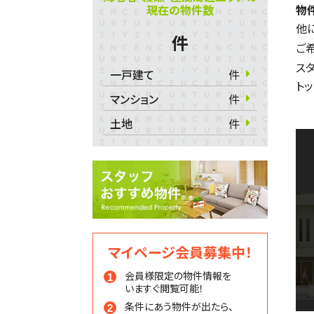
現在の物件数
物
他
件
ご
ス
一戸建て
件
ト
マンション
件
土地
件
マイページ会員募集中！
会員様限定の物件情報を
いますぐ閲覧可能！
条件にあう物件が出たら、