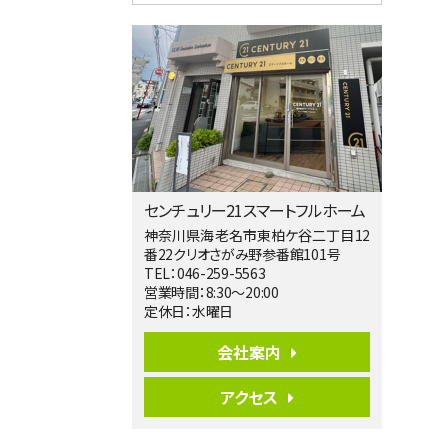
4ＬＤＫ
淵野辺駅
歩17分
南側道路に面しており日当たり良好。 キ
ッチンから…
第5位
3,680万円
4ＬＤＫ
橋本駅
バ19分
・
歩8分
センチュリー21スマートフルホーム
開放感があり日当たり良好な南西・北西角
地区画。 …
神奈川県海老名市東柏ケ谷二丁目12
番22クリオさがみ野参番館101号
第6位
TEL：046-259-5563
3,680万円
営業時間：8:30～20:00
4ＳＬＤＫ
定休日：水曜日
海老名駅
バ15分
・
歩1分
会社案内
リビングダイニング部分の床暖房完備 車
並列2台駐…
アクセス
第7位
3,680万円