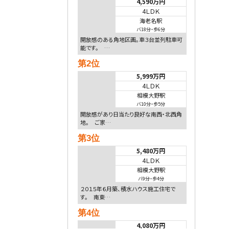
4,590万円
4ＬＤＫ
海老名駅
バ18分
・
歩6分
開放感のある角地区画。車３台並列駐車可
能です。 …
第2位
5,999万円
4ＬＤＫ
相模大野駅
バ10分
・
歩5分
開放感があり日当たり良好な南西・北西角
地。 ご家…
第3位
5,480万円
4ＬＤＫ
相模大野駅
バ9分
・
歩4分
２０１５年６月築、積水ハウス施工住宅で
す。 南東…
第4位
4,080万円