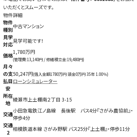
いただくとスムーズです。
物件詳細
物件
中古マンション
種別
見学
見学可能です!
対応
1,780万円
価格
(管理費:13,140円 / 修繕積立金:19,480円)
月々
の支
50,247円
(借入金額1780万円 頭金0万円 35年 1.00％)
払目
ローンシミュレーター
安
所在
綾瀬市上土棚南２丁目 3-15
地
小田急電鉄江ノ島線 長後駅 バス4分『さがみ農協前』・
交通
停歩4分
交通
相模鉄道本線 さがみ野駅 バス25分『上土棚』・停歩11分
2