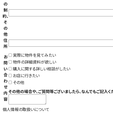
の
制
約、
そ
の
他
住
所
実際に物件を見てみたい
お
物件の詳細資料が欲しい
問
い
購入に関する詳しい相談がしたい
合
お店に行きたい
わ
その他
せ
その他の場合や、ご質問等ございましたら、なんでもご記入く
内
容
個人情報の取扱いについて