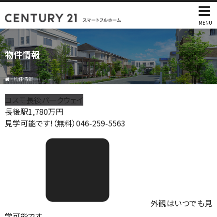
MENU
物件情報
>
物件情報
コスモ長後パークウェイ
長後駅
1,780
万円
見学可能です!（無料）046-259-5563
外観はいつでも見
学可能です。