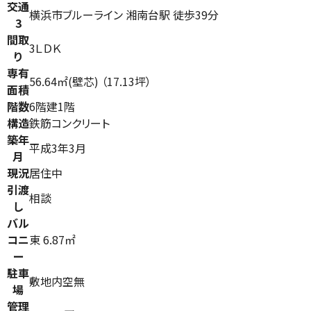
交通
横浜市ブルーライン 湘南台駅 徒歩39分
3
間取
3ＬＤＫ
り
専有
56.64㎡(壁芯) （17.13坪）
面積
階数
6階建1階
構造
鉄筋コンクリート
築年
平成3年3月
月
現況
居住中
引渡
相談
し
バル
コニ
東 6.87㎡
ー
駐車
敷地内空無
場
管理