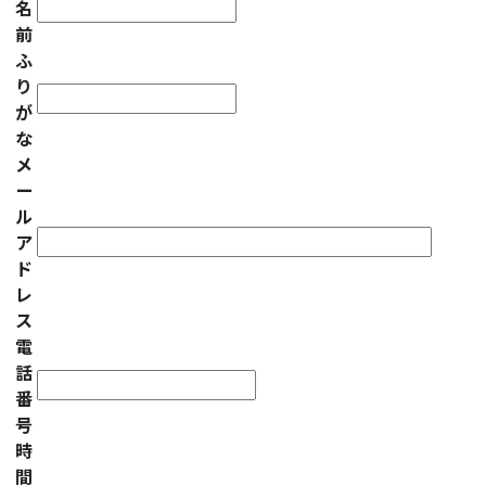
名
前
ふ
り
が
な
メ
ー
ル
ア
ド
レ
ス
電
話
番
号
時
間