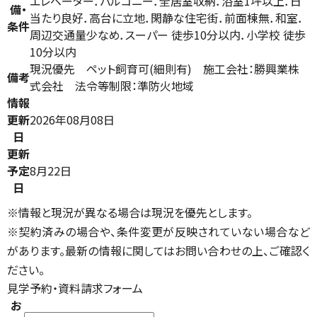
エレベーター．バルコニー．全居室収納．浴室1坪以上．日
備・
当たり良好．高台に立地．閑静な住宅街．前面棟無．和室．
条件
周辺交通量少なめ．スーパー 徒歩10分以内．小学校 徒歩
10分以内
現況優先 ペット飼育可(細則有) 施工会社：勝興業株
備考
式会社 法令等制限：準防火地域
情報
更新
2026年08月08日
日
更新
予定
8月22日
日
※情報と現況が異なる場合は現況を優先とします。
※契約済みの場合や、条件変更が反映されていない場合など
があります。最新の情報に関してはお問い合わせの上、ご確認く
ださい。
見学予約・資料請求フォーム
お