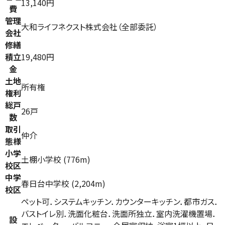
13,140円
費
管理
大和ライフネクスト株式会社（全部委託）
会社
修繕
積立
19,480円
金
土地
所有権
権利
総戸
26戸
数
取引
仲介
態様
小学
土棚小学校 (776m)
校区
中学
春日台中学校 (2,204m)
校区
ペット可．システムキッチン．カウンターキッチン．都市ガス．
バストイレ別．洗面化粧台．洗面所独立．室内洗濯機置場．
設