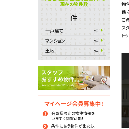
現在の物件数
物
他
件
ご
ス
一戸建て
件
ト
マンション
件
土地
件
マイページ会員募集中！
会員様限定の物件情報を
いますぐ閲覧可能！
条件にあう物件が出たら、