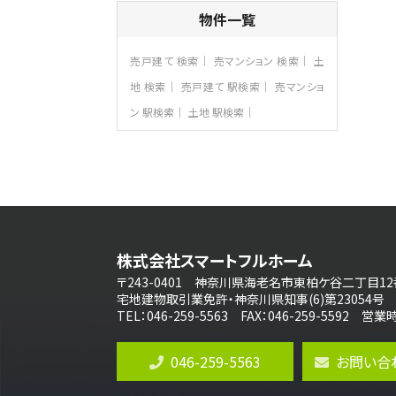
4ＬＤＫ
物件一覧
さがみ野駅
歩17分
ご家族が集まるLDKは１７．５帖とゆとりあ
売戸建て 検索
売マンション 検索
土
る広さ…
地 検索
売戸建て 駅検索
売マンショ
第8位
ン 駅検索
土地 駅検索
3,990万円
4ＬＤＫ
古淵駅
バ12分
・
歩4分
並列２台駐車可。１階はリビングと水まわり
をまとめ…
第9位
3,598万円
株式会社スマートフルホーム
4ＬＤＫ
長後駅
〒243-0401 神奈川県海老名市東柏ケ谷二丁目12
バ11分
・
歩6分
宅地建物取引業免許・神奈川県知事(6)第23054号
全棟ＬＤＫは16帖の4ＬＤＫ！食器洗い乾燥
TEL：046-259-5563 FAX：046-259-5592 
機や浴…
第10位
046-259-5563
お問い合
4,190万円
4ＬＤＫ