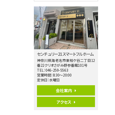
4ＬＤＫ
淵野辺駅
歩17分
南側道路に面しており日当たり良好。 キ
ッチンから…
第5位
3,680万円
4ＬＤＫ
橋本駅
バ19分
・
歩8分
センチュリー21スマートフルホーム
開放感があり日当たり良好な南西・北西角
地区画。 …
神奈川県海老名市東柏ケ谷二丁目12
番22クリオさがみ野参番館101号
第6位
TEL：046-259-5563
3,680万円
営業時間：8:30～20:00
4ＳＬＤＫ
定休日：水曜日
海老名駅
バ15分
・
歩1分
会社案内
リビングダイニング部分の床暖房完備 車
並列2台駐…
アクセス
第7位
3,680万円