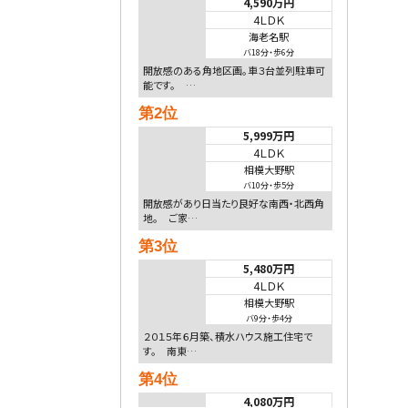
4,590万円
4ＬＤＫ
海老名駅
バ18分
・
歩6分
開放感のある角地区画。車３台並列駐車可
能です。 …
第2位
5,999万円
4ＬＤＫ
相模大野駅
バ10分
・
歩5分
開放感があり日当たり良好な南西・北西角
地。 ご家…
第3位
5,480万円
4ＬＤＫ
相模大野駅
バ9分
・
歩4分
２０１５年６月築、積水ハウス施工住宅で
す。 南東…
第4位
4,080万円