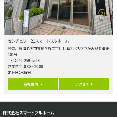
4ＳＬＤＫ
海老名駅
バ15分
・
歩1分
リビングダイニング部分の床暖房完備 車並列2台駐…
第5位
4,190万円
センチュリー21スマートフルホーム
4ＬＤＫ
桜ヶ丘駅
神奈川県海老名市東柏ケ谷二丁目12番22クリオさがみ野参番館
バ14分
・
歩4分
101号
LDK約20帖とゆとりある広さ！WIC、SICの…
TEL：046-259-5563
営業時間：8:30～20:00
第6位
定休日：水曜日
3,598万円
4ＬＤＫ
会社案内
アクセス
長後駅
バ11分
・
歩6分
全棟ＬＤＫは16帖の4ＬＤＫ！食器洗い乾燥機や浴…
第7位
株式会社スマートフルホーム
4,590万円