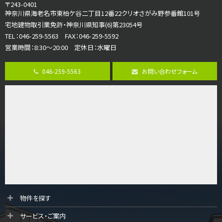
4ＬＤＫ
〒243-0401
海老名駅
神奈川県海老名市東柏ケ谷二丁目12番22クリオさがみ野参番館101号
バ18分
・
歩6分
宅地建物取引業免許・神奈川県知事(6)第23054号
開放感のある角地区画。車３台並列駐車可能です。 …
TEL：046-259-5563 FAX：046-259-5592
営業時間：8:30～20:00 定休日：水曜日
第8位
3,180万円
046-259-5563
お問い合わせフォーム
3ＬＤＫ
海老名駅
バ12分
・
歩7分
大規模開発分譲地内の新築戸建！開発道路は幅員４.…
第9位
3,680万円
4ＬＤＫ
橋本駅
バ19分
・
歩8分
開放感があり日当たり良好な南西・北西角地区画。 …
第10位
物件を探す
3,680万円
サービス・ご案内
4ＬＤＫ