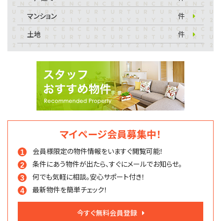
マンション
件
土地
件
マイページ会員募集中！
会員様限定の物件情報を
いますぐ閲覧可能！
条件にあう物件が出たら、
すぐにメールでお知らせ。
何でも気軽に相談。
安心サポート付き！
最新物件を簡単チェック！
今すぐ無料会員登録