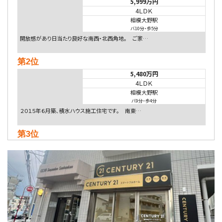
5,999万円
4ＬＤＫ
相模大野駅
バ10分
・
歩5分
開放感があり日当たり良好な南西・北西角地。 ご家…
第2位
5,480万円
4ＬＤＫ
相模大野駅
バ9分
・
歩4分
２０１５年６月築、積水ハウス施工住宅です。 南東…
第3位
4,080万円
4ＬＤＫ
淵野辺駅
歩17分
南側道路に面しており日当たり良好。 キッチンから…
第4位
3,680万円