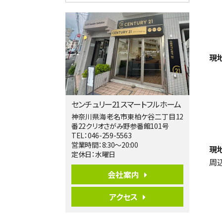
4ＬＤＫ
相模大野駅
バ9分
・
歩4分
２０１５年６月築、積水ハウス施工住宅で
す。 南東…
現
第5位
3,680万円
4ＬＤＫ
橋本駅
バ19分
・
歩8分
センチュリー21スマートフルホーム
開放感があり日当たり良好な南西・北西角
地区画。 …
神奈川県海老名市東柏ケ谷二丁目12
番22クリオさがみ野参番館101号
第6位
TEL：046-259-5563
3,680万円
営業時間：8:30～20:00
現
4ＳＬＤＫ
定休日：水曜日
海老名駅
周
バ15分
・
歩1分
会社案内
リビングダイニング部分の床暖房完備 車
並列2台駐…
アクセス
第7位
3,680万円