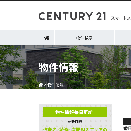
物件検索
物件情報
>
物件情報
物件情報毎日更新！
相
更新日時:
番
海老名・綾瀬・座間周辺エリアの