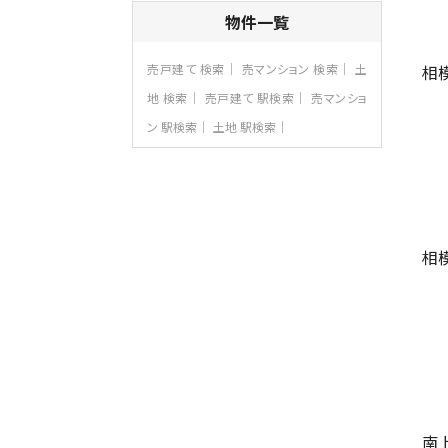
4ＬＤＫ
物件一覧
さがみ野駅
歩17分
ご家族が集まるLDKは１７．５帖とゆとりあ
相
売戸建て 検索
売マンション 検索
土
る広さ…
地 検索
売戸建て 駅検索
売マンショ
第8位
ン 駅検索
土地 駅検索
4,190万円
4ＬＤＫ
桜ヶ丘駅
バ14分
・
歩4分
LDK約20帖とゆとりある広さ！WIC、SIC
の…
第9位
相
3,598万円
4ＬＤＫ
長後駅
バ11分
・
歩6分
全棟ＬＤＫは16帖の4ＬＤＫ！食器洗い乾燥
機や浴…
第10位
3,990万円
南
4ＬＤＫ