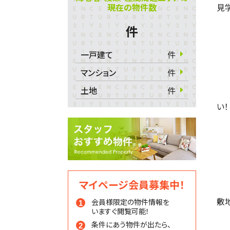
現在の物件数
見学
件
一戸建て
件
マンション
件
土地
件
い！
マイページ会員募集中！
敷
会員様限定の物件情報を
いますぐ閲覧可能！
条件にあう物件が出たら、