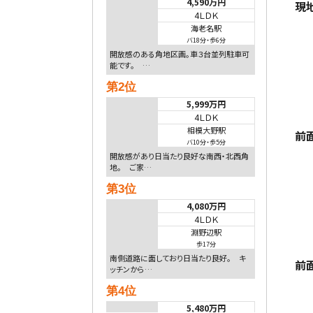
4,590万円
現
4ＬＤＫ
海老名駅
バ18分
・
歩6分
開放感のある角地区画。車３台並列駐車可
能です。 …
第2位
5,999万円
4ＬＤＫ
相模大野駅
前
バ10分
・
歩5分
開放感があり日当たり良好な南西・北西角
地。 ご家…
第3位
4,080万円
4ＬＤＫ
淵野辺駅
歩17分
南側道路に面しており日当たり良好。 キ
前
ッチンから…
第4位
5,480万円