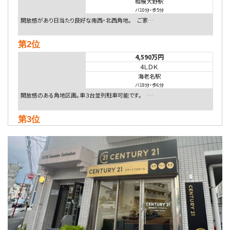
相模大野駅
バ10分
・
歩5分
開放感があり日当たり良好な南西・北西角地。 ご家…
第2位
4,590万円
4ＬＤＫ
海老名駅
バ18分
・
歩6分
開放感のある角地区画。車３台並列駐車可能です。 …
第3位
5,480万円
4ＬＤＫ
相模大野駅
バ9分
・
歩4分
２０１５年６月築、積水ハウス施工住宅です。 南東…
第4位
4,080万円
4ＬＤＫ
淵野辺駅