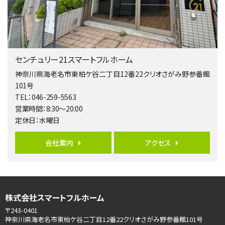
歩17分
南側道路に面しており日当たり良好。 キッチンから…
第5位
3,680万円
センチュリー21スマートフルホーム
4ＬＤＫ
橋本駅
神奈川県海老名市東柏ケ谷二丁目12番22クリオさがみ野参番館
バ19分
・
歩8分
101号
開放感があり日当たり良好な南西・北西角地区画。 …
TEL：046-259-5563
営業時間：8:30～20:00
第6位
定休日：水曜日
3,680万円
4ＬＤＫ
会社案内
アクセス
さがみ野駅
歩17分
ご家族が集まるLDKは１７．５帖とゆとりある広さ…
第7位
株式会社スマートフルホーム
3,990万円
4ＬＤＫ
〒243-0401
古淵駅
神奈川県海老名市東柏ケ谷二丁目12番22クリオさがみ野参番館101号
バ12分
・
歩4分