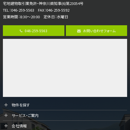
宅地建物取引業免許・神奈川県知事(6)第23054号
並列２台駐車可。１階はリビングと水まわりをまとめ…
TEL：046-259-5563 FAX：046-259-5592
営業時間：8:30～20:00 定休日：水曜日
第8位
3,680万円
046-259-5563
お問い合わせフォーム
4ＳＬＤＫ
海老名駅
バ15分
・
歩1分
リビングダイニング部分の床暖房完備 車並列2台駐…
第9位
3,598万円
4ＬＤＫ
長後駅
バ11分
・
歩6分
全棟ＬＤＫは16帖の4ＬＤＫ！食器洗い乾燥機や浴…
第10位
物件を探す
4,190万円
サービス・ご案内
4ＬＤＫ
桜ヶ丘駅
会社情報
バ14分
・
歩4分