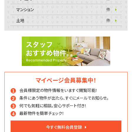
マンション
件
土地
件
マイページ会員募集中！
会員様限定の物件情報を
いますぐ閲覧可能！
条件にあう物件が出たら、
すぐにメールでお知らせ。
何でも気軽に相談。
安心サポート付き！
最新物件を簡単チェック！
今すぐ無料会員登録