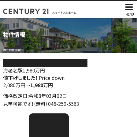
MENU
物件情報
>
物件情報
綾瀬市小園 売地 全16区画 宅地14
海老名駅
1,980
万円
値下げしました！
Price down
2,080万円
→
1,980万円
価格改定日:令和8年03月02日
見学可能です!（無料）046-259-5563