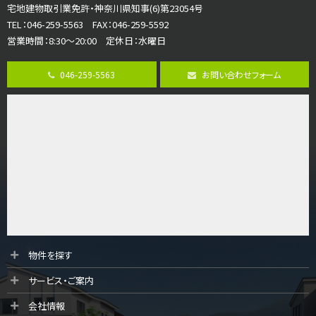
宅地建物取引業免許・神奈川県知事(6)第23054号
並列２台駐車可。１階はリビングと水まわりをまとめ…
TEL：046-259-5563 FAX：046-259-5592
営業時間：8:30～20:00 定休日：水曜日
第8位
3,680万円
046-259-5563
お問い合わせフォーム
4ＳＬＤＫ
海老名駅
バ15分
・
歩1分
リビングダイニング部分の床暖房完備 車並列2台駐…
第9位
3,598万円
4ＬＤＫ
長後駅
バ11分
・
歩6分
全棟ＬＤＫは16帖の4ＬＤＫ！食器洗い乾燥機や浴…
第10位
物件を探す
4,190万円
サービス・ご案内
4ＬＤＫ
桜ヶ丘駅
会社情報
バ14分
・
歩4分