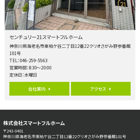
歩17分
南側道路に面しており日当たり良好。 キッチンから…
第5位
3,680万円
センチュリー21スマートフルホーム
4ＬＤＫ
橋本駅
神奈川県海老名市東柏ケ谷二丁目12番22クリオさがみ野参番館
バ19分
・
歩8分
101号
開放感があり日当たり良好な南西・北西角地区画。 …
TEL：046-259-5563
営業時間：8:30～20:00
第6位
定休日：水曜日
3,680万円
4ＬＤＫ
会社案内
アクセス
さがみ野駅
歩17分
ご家族が集まるLDKは１７．５帖とゆとりある広さ…
第7位
株式会社スマートフルホーム
3,990万円
4ＬＤＫ
〒243-0401
古淵駅
神奈川県海老名市東柏ケ谷二丁目12番22クリオさがみ野参番館101号
バ12分
・
歩4分