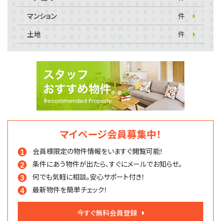
マンション
件
土地
件
マイページ会員募集中！
会員様限定の物件情報を
いますぐ閲覧可能！
条件にあう物件が出たら、
すぐにメールでお知らせ。
何でも気軽に相談。
安心サポート付き！
最新物件を簡単チェック！
今すぐ無料会員登録