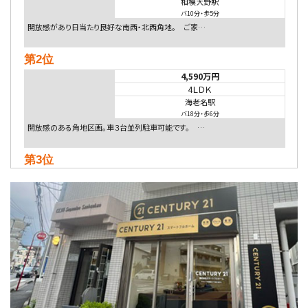
相模大野駅
バ10分
・
歩5分
開放感があり日当たり良好な南西・北西角地。 ご家…
第2位
4,590万円
4ＬＤＫ
海老名駅
バ18分
・
歩6分
開放感のある角地区画。車３台並列駐車可能です。 …
第3位
5,480万円
4ＬＤＫ
相模大野駅
バ9分
・
歩4分
２０１５年６月築、積水ハウス施工住宅です。 南東…
第4位
4,080万円
4ＬＤＫ
淵野辺駅