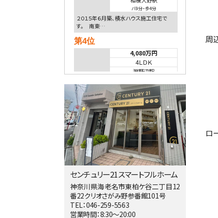
相模大野駅
バ9分
・
歩4分
２０１５年６月築、積水ハウス施工住宅で
す。 南東…
周
第4位
4,080万円
4ＬＤＫ
淵野辺駅
歩17分
南側道路に面しており日当たり良好。 キ
ッチンから…
第5位
3,680万円
ロ
4ＬＤＫ
橋本駅
バ19分
・
歩8分
開放感があり日当たり良好な南西・北西角
地区画。 …
センチュリー21スマートフルホーム
第6位
神奈川県海老名市東柏ケ谷二丁目12
番22クリオさがみ野参番館101号
3,680万円
TEL：046-259-5563
4ＳＬＤＫ
営業時間：8:30～20:00
海老名駅