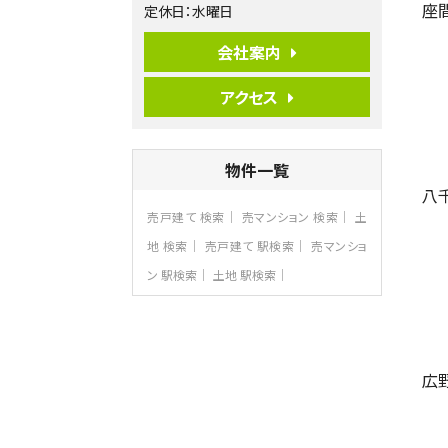
座
定休日：水曜日
バ15分
・
歩1分
リビングダイニング部分の床暖房完備 車
並列2台駐…
会社案内
第7位
アクセス
3,680万円
4ＬＤＫ
さがみ野駅
歩17分
物件一覧
ご家族が集まるLDKは１７．５帖とゆとりあ
る広さ…
八
売戸建て 検索
売マンション 検索
土
第8位
3,598万円
地 検索
売戸建て 駅検索
売マンショ
4ＬＤＫ
ン 駅検索
土地 駅検索
長後駅
バ11分
・
歩6分
全棟ＬＤＫは16帖の4ＬＤＫ！食器洗い乾燥
機や浴…
第9位
広
4,190万円
4ＬＤＫ
桜ヶ丘駅
バ14分
・
歩4分