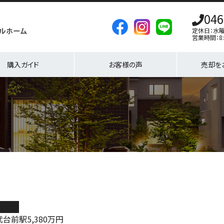
046
定休日：水
営業時間：8:
購入ガイド
お客様の声
売却を
築戸建
武台前駅
5,380
万円