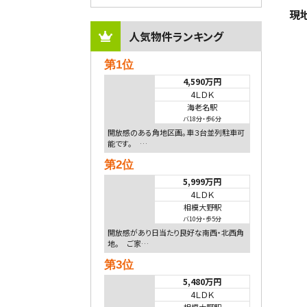
現
人気物件ランキング
第1位
4,590万円
4ＬＤＫ
海老名駅
バ18分
・
歩6分
開放感のある角地区画。車３台並列駐車可
能です。 …
第2位
5,999万円
4ＬＤＫ
相模大野駅
バ10分
・
歩5分
開放感があり日当たり良好な南西・北西角
地。 ご家…
第3位
5,480万円
4ＬＤＫ