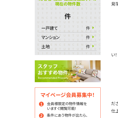
現在の物件数
見学
件
一戸建て
件
マンション
件
土地
件
い！
マイページ会員募集中！
だ
会員様限定の物件情報を
いますぐ閲覧可能！
仕
条件にあう物件が出たら、