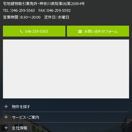
宅地建物取引業免許・神奈川県知事(6)第23054号
並列２台駐車可。１階はリビングと水まわりをまとめ…
TEL：046-259-5563 FAX：046-259-5592
営業時間：8:30～20:00 定休日：水曜日
第8位
3,680万円
046-259-5563
お問い合わせフォーム
4ＳＬＤＫ
海老名駅
バ15分
・
歩1分
リビングダイニング部分の床暖房完備 車並列2台駐…
第9位
3,598万円
4ＬＤＫ
長後駅
バ11分
・
歩6分
全棟ＬＤＫは16帖の4ＬＤＫ！食器洗い乾燥機や浴…
第10位
物件を探す
4,190万円
サービス・ご案内
4ＬＤＫ
桜ヶ丘駅
会社情報
バ14分
・
歩4分