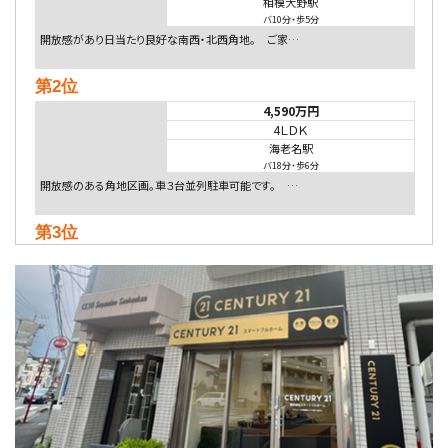
相模大野駅
バ10分
・
歩5分
開放感があり日当たり良好な南西・北西角地。 ご家…
第2位
4,590万円
4ＬＤＫ
海老名駅
バ18分
・
歩6分
開放感のある角地区画。車３台並列駐車可能です。 …
第3位
5,480万円
4ＬＤＫ
相模大野駅
バ9分
・
歩4分
２０１５年６月築、積水ハウス施工住宅です。 南東…
第4位
4,080万円
4ＬＤＫ
淵野辺駅