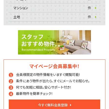
マンション
件
土地
件
マイページ会員募集中！
会員様限定の物件情報を
いますぐ閲覧可能！
条件にあう物件が出たら、
すぐにメールでお知らせ。
何でも気軽に相談。
安心サポート付き！
最新物件を簡単チェック！
今すぐ無料会員登録