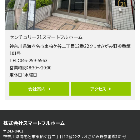
歩17分
南側道路に面しており日当たり良好。 キッチンから…
第5位
3,680万円
センチュリー21スマートフルホーム
4ＬＤＫ
橋本駅
神奈川県海老名市東柏ケ谷二丁目12番22クリオさがみ野参番館
バ19分
・
歩8分
101号
開放感があり日当たり良好な南西・北西角地区画。 …
TEL：046-259-5563
営業時間：8:30～20:00
第6位
定休日：水曜日
3,680万円
4ＬＤＫ
会社案内
アクセス
さがみ野駅
歩17分
ご家族が集まるLDKは１７．５帖とゆとりある広さ…
第7位
株式会社スマートフルホーム
3,990万円
4ＬＤＫ
〒243-0401
古淵駅
神奈川県海老名市東柏ケ谷二丁目12番22クリオさがみ野参番館101号
バ12分
・
歩4分