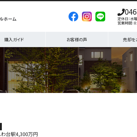
046
定休日：水
営業時間：8:
購入ガイド
お客様の声
売却を
地
しわ台駅
4,300
万円