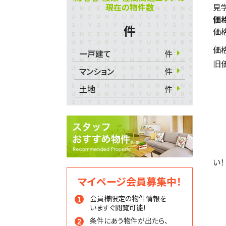
現在の物件数
見学
価
件
価
価
一戸建て
件
旧
マンション
件
土地
件
い！
マイページ会員募集中！
会員様限定の物件情報を
いますぐ閲覧可能！
条件にあう物件が出たら、