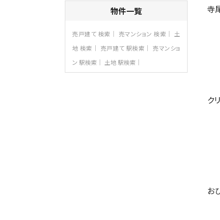
4ＳＬＤＫ
寺
物件一覧
海老名駅
バ15分
・
歩1分
リビングダイニング部分の床暖房完備 車
売戸建て 検索
売マンション 検索
土
並列2台駐…
地 検索
売戸建て 駅検索
売マンショ
第8位
ン 駅検索
土地 駅検索
3,990万円
4ＬＤＫ
古淵駅
バ12分
・
歩4分
ク
並列２台駐車可。１階はリビングと水まわり
をまとめ…
第9位
4,190万円
4ＬＤＫ
桜ヶ丘駅
バ14分
・
歩4分
LDK約20帖とゆとりある広さ！WIC、SIC
の…
お
第10位
3,598万円
4ＬＤＫ