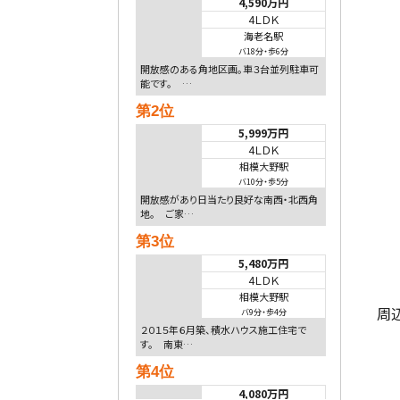
4,590万円
4ＬＤＫ
海老名駅
バ18分
・
歩6分
開放感のある角地区画。車３台並列駐車可
能です。 …
第2位
5,999万円
4ＬＤＫ
相模大野駅
バ10分
・
歩5分
開放感があり日当たり良好な南西・北西角
地。 ご家…
第3位
5,480万円
4ＬＤＫ
相模大野駅
周
バ9分
・
歩4分
２０１５年６月築、積水ハウス施工住宅で
す。 南東…
第4位
4,080万円