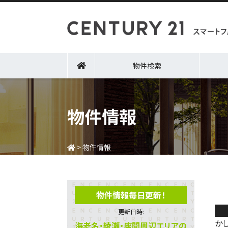
物件検索
物件情報
>
物件情報
物件情報毎日更新！
土
更新日時:
か
海老名・綾瀬・座間周辺エリアの