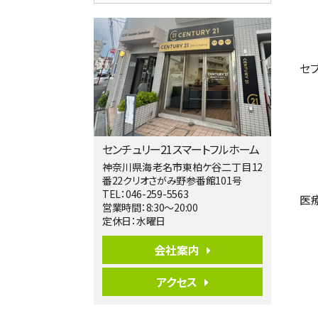
4ＬＤＫ
淵野辺駅
歩17分
南側道路に面しており日当たり良好。 キ
ッチンから…
セ
第5位
3,680万円
4ＬＤＫ
橋本駅
バ19分
・
歩8分
センチュリー21スマートフルホーム
開放感があり日当たり良好な南西・北西角
地区画。 …
神奈川県海老名市東柏ケ谷二丁目12
番22クリオさがみ野参番館101号
第6位
TEL：046-259-5563
医
3,680万円
営業時間：8:30～20:00
4ＬＤＫ
定休日：水曜日
さがみ野駅
歩17分
会社案内
ご家族が集まるLDKは１７．５帖とゆとりあ
る広さ…
アクセス
第7位
3,680万円