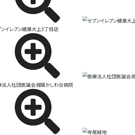
ブンイレブン綾瀬大上3丁目店
療法人社団医誠会湘陽かしわ台病院