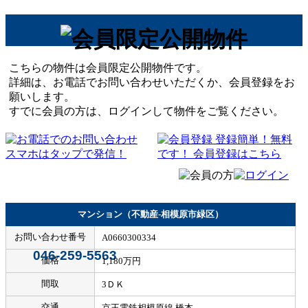
こちらの物件は会員限定公開物件です。
詳細は、お電話でお問い合わせいただくか、会員登録をお
願いします。
すでに会員の方は、ログインして物件をご覧ください。
マンション（不動産-相模原市緑区）
お問い合わせ番号
A0660300334
046-259-5563
価格
1,180万円
間取
3ＤＫ
交通
京王電鉄相模原線 橋本