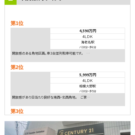
第1位
4,590万円
4ＬＤＫ
海老名駅
バ18分
・
歩6分
開放感のある角地区画。車３台並列駐車可能です。 …
第2位
5,999万円
4ＬＤＫ
相模大野駅
バ10分
・
歩5分
開放感があり日当たり良好な南西・北西角地。 ご家…
第3位
5,480万円
4ＬＤＫ
相模大野駅