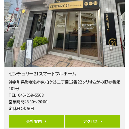
バ9分
・
歩4分
２０１５年６月築、積水ハウス施工住宅です。 南東…
第4位
4,080万円
4ＬＤＫ
淵野辺駅
歩17分
南側道路に面しており日当たり良好。 キッチンから…
第5位
3,680万円
センチュリー21スマートフルホーム
4ＬＤＫ
橋本駅
神奈川県海老名市東柏ケ谷二丁目12番22クリオさがみ野参番館
バ19分
・
歩8分
101号
開放感があり日当たり良好な南西・北西角地区画。 …
TEL：046-259-5563
営業時間：8:30～20:00
第6位
定休日：水曜日
3,680万円
4ＳＬＤＫ
会社案内
アクセス
海老名駅
バ15分
・
歩1分