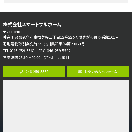
リビングダイニング部分の床暖房完備 車並列2台駐…
第7位
株式会社スマートフルホーム
3,680万円
4ＬＤＫ
〒243-0401
さがみ野駅
神奈川県海老名市東柏ケ谷二丁目12番22クリオさがみ野参番館101号
歩17分
宅地建物取引業免許・神奈川県知事(6)第23054号
ご家族が集まるLDKは１７．５帖とゆとりある広さ…
TEL：046-259-5563 FAX：046-259-5592
営業時間：8:30～20:00 定休日：水曜日
第8位
3,598万円
046-259-5563
お問い合わせフォーム
4ＬＤＫ
長後駅
バ11分
・
歩6分
全棟ＬＤＫは16帖の4ＬＤＫ！食器洗い乾燥機や浴…
第9位
4,190万円
4ＬＤＫ
桜ヶ丘駅
バ14分
・
歩4分