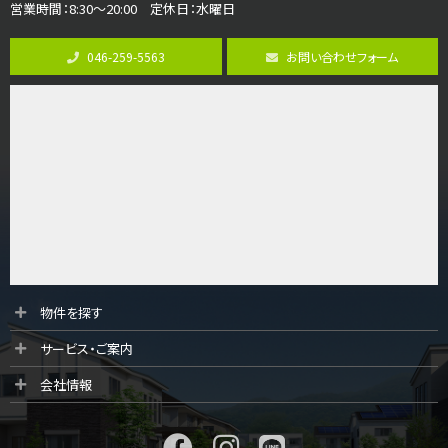
営業時間：8:30～20:00 定休日：水曜日
第8位
3,598万円
046-259-5563
お問い合わせフォーム
4ＬＤＫ
長後駅
バ11分
・
歩6分
全棟ＬＤＫは16帖の4ＬＤＫ！食器洗い乾燥機や浴…
第9位
4,190万円
4ＬＤＫ
桜ヶ丘駅
バ14分
・
歩4分
LDK約20帖とゆとりある広さ！WIC、SICの…
第10位
物件を探す
3,990万円
サービス・ご案内
4ＬＤＫ
古淵駅
会社情報
バ12分
・
歩4分
並列２台駐車可。１階はリビングと水まわりをまとめ…