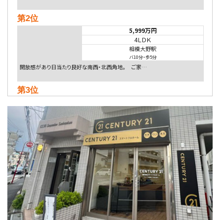
第2位
5,999万円
4ＬＤＫ
相模大野駅
バ10分
・
歩5分
開放感があり日当たり良好な南西・北西角地。 ご家…
第3位
5,480万円
4ＬＤＫ
相模大野駅
バ9分
・
歩4分
２０１５年６月築、積水ハウス施工住宅です。 南東…
第4位
4,080万円
4ＬＤＫ
淵野辺駅
歩17分
南側道路に面しており日当たり良好。 キッチンから…