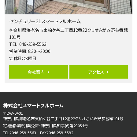
第5位
3,680万円
センチュリー21スマートフルホーム
4ＬＤＫ
橋本駅
神奈川県海老名市東柏ケ谷二丁目12番22クリオさがみ野参番館
バ19分
・
歩8分
101号
開放感があり日当たり良好な南西・北西角地区画。 …
TEL：046-259-5563
営業時間：8:30～20:00
第6位
定休日：水曜日
3,680万円
4ＳＬＤＫ
会社案内
アクセス
海老名駅
バ15分
・
歩1分
リビングダイニング部分の床暖房完備 車並列2台駐…
第7位
株式会社スマートフルホーム
3,680万円
4ＬＤＫ
〒243-0401
さがみ野駅
神奈川県海老名市東柏ケ谷二丁目12番22クリオさがみ野参番館101号
歩17分
宅地建物取引業免許・神奈川県知事(6)第23054号
ご家族が集まるLDKは１７．５帖とゆとりある広さ…
TEL：046-259-5563 FAX：046-259-5592