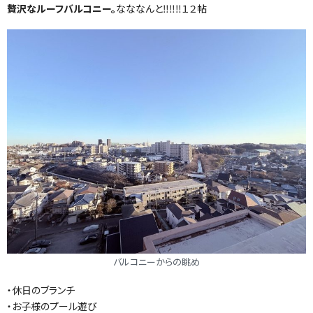
贅沢なルーフバルコニー。
なななんと‼‼‼１２帖
バルコニーからの眺め
・休日のブランチ
・お子様のプール遊び